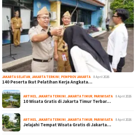
JAKARTA SELATAN
,
JAKARTA TERKINI
,
PEMPROV JAKARTA
8 April 2026
140 Peserta Ikut Pelatihan Kerja Angkata…
ARTIKEL
,
JAKARTA TERKINI
,
JAKARTA TIMUR
,
PARIWISATA
8 April 2026
10 Wisata Gratis di Jakarta Timur Terbar…
ARTIKEL
,
JAKARTA TERKINI
,
JAKARTA TIMUR
,
PARIWISATA
8 April 2026
Jelajahi Tempat Wisata Gratis di Jakarta…