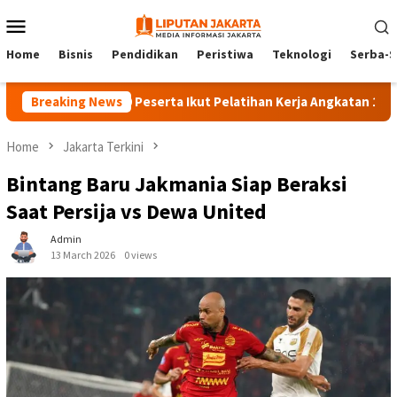
Skip
Mobile
to
Menu
content
Home
Bisnis
Pendidikan
Peristiwa
Teknologi
Serba-S
Breaking News
140 Peserta Ikut Pelatihan Kerja Angkatan 1 di PPKD J
Home
Jakarta Terkini
Bintang Baru Jakmania Siap Beraksi
Saat Persija vs Dewa United
Admin
13 March 2026
0 views