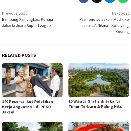
Post
Previous post
Next post
Bambang Pamungkas: Persija
Pramono Jelaskan ‘Mudik ke
navigation
Jakarta Juara Super League
Jakarta’: Nikmati Kota yang
Kosong
RELATED POSTS
10 Wisata Gratis di Jakarta
140 Peserta Ikut Pelatihan
Timur Terbaru & Paling Hits
Kerja Angkatan 1 di PPKD
Jaksel