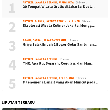
1
ARTIKEL
,
JAKARTA TERKINI
,
PARIWISATA
186 views
20 Tempat Wisata Gratis di Jakarta: Dest…
2
ARTIKEL
,
BISNIS
,
JAKARTA TERKINI
,
KULINER
53 views
Eksplorasi Wisata Kuliner Jakarta: Mengg…
3
AGAMA
,
DAERAH
,
JAKARTA TERKINI
17 views
Griya Salak Endah 2 Bogor Gelar Santunan…
4
ARTIKEL
,
JAKARTA TERKINI
15 views
THR: Apa Itu, Sejarah, Regulasi, dan Man…
5
ARTIKEL
,
JAKARTA TERKINI
,
TEKNOLOGI
12 views
8 Fenomena Langit yang Akan Muncul pada …
LIPUTAN TERBARU