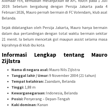
Alkmaar Yth, kemudian melanjutkan ke AFC Youth pada 1 Juli
2019. Sebelum bergabung dengan Persija Jakarta pada 4
Februari 2026, Mauro pernah bermain di FC Volendam, klub asal
Belanda.
Sejak didatangkan oleh Persija Jakarta, Mauro hanya bermain
dalam dua pertandingan dengan total waktu bermain sekitar
21 menit. Ia belum mencetak gol maupun assist selama masa
kiprahnya di klub ibu kota.
Informasi Lengkap tentang Mauro
Zijlstra
Nama di negara asal:
Mauro Nils Zijlstra
Tanggal lahir / Umur:
9 November 2004 (21 tahun)
Tempat kelahiran:
Zaandam, Belanda
Tinggi:
1,88 m
Kewarganegaraan:
Indonesia, Belanda
Posisi:
Penyerang – Depan-Tengah
Kaki dominan:
Kanan