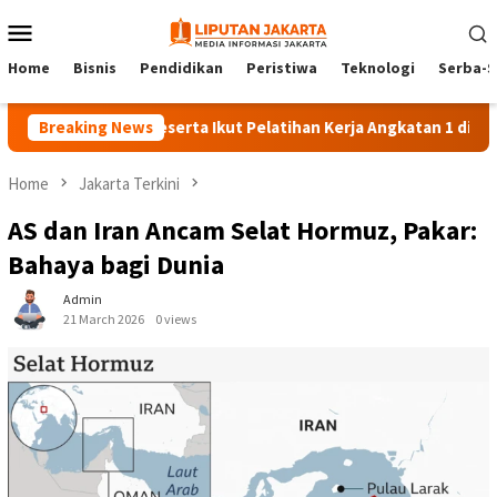
Skip
Mobile
to
Menu
content
Home
Bisnis
Pendidikan
Peristiwa
Teknologi
Serba-S
Breaking News
140 Peserta Ikut Pelatihan Kerja Angkatan 1 di PPKD Jaks
Home
Jakarta Terkini
AS dan Iran Ancam Selat Hormuz, Pakar:
Bahaya bagi Dunia
Admin
21 March 2026
0 views