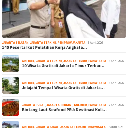
JAKARTA SELATAN
,
JAKARTA TERKINI
,
PEMPROV JAKARTA
8 April 2026
140 Peserta Ikut Pelatihan Kerja Angkata…
ARTIKEL
,
JAKARTA TERKINI
,
JAKARTA TIMUR
,
PARIWISATA
8 April 2026
10 Wisata Gratis di Jakarta Timur Terbar…
ARTIKEL
,
JAKARTA TERKINI
,
JAKARTA TIMUR
,
PARIWISATA
8 April 2026
Jelajahi Tempat Wisata Gratis di Jakarta…
JAKARTA PUSAT
,
JAKARTA TERKINI
,
KULINER
,
PARIWISATA
7 April 2026
Bintang Laut Seafood PRJ: Destinasi Kuli…
ARTIKEL
,
JAKARTA BARAT
,
JAKARTA TERKINI
,
PARIWISATA
7 April 2026