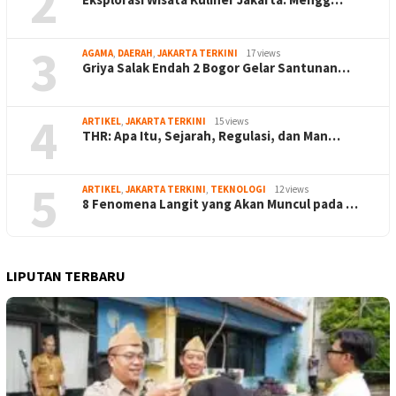
2
3
AGAMA
,
DAERAH
,
JAKARTA TERKINI
17 views
Griya Salak Endah 2 Bogor Gelar Santunan…
4
ARTIKEL
,
JAKARTA TERKINI
15 views
THR: Apa Itu, Sejarah, Regulasi, dan Man…
5
ARTIKEL
,
JAKARTA TERKINI
,
TEKNOLOGI
12 views
8 Fenomena Langit yang Akan Muncul pada …
LIPUTAN TERBARU