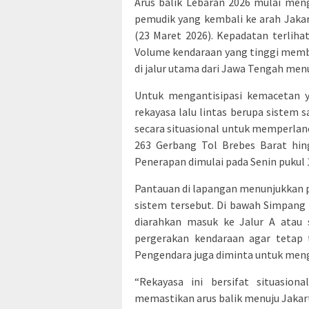
Arus balik Lebaran 2026 mulai men
pemudik yang kembali ke arah Jakar
(23 Maret 2026). Kepadatan terliha
Volume kendaraan yang tinggi membua
di jalur utama dari Jawa Tengah menu
Untuk mengantisipasi kemacetan y
rekayasa lalu lintas berupa sistem 
secara situasional untuk memperlanc
263 Gerbang Tol Brebes Barat hi
Penerapan dimulai pada Senin pukul 
Pantauan di lapangan menunjukkan pe
sistem tersebut. Di bawah Simpang 
diarahkan masuk ke Jalur A atau 
pergerakan kendaraan agar tetap t
Pengendara juga diminta untuk mengi
“Rekayasa ini bersifat situasion
memastikan arus balik menuju Jakarta 