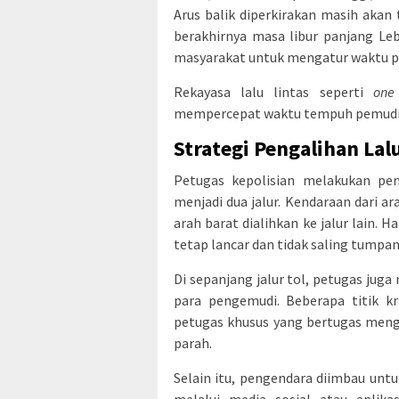
Arus balik diperkirakan masih akan
berakhirnya masa libur panjang Le
masyarakat untuk mengatur waktu p
Rekayasa lalu lintas seperti
one
mempercepat waktu tempuh pemudik 
Strategi Pengalihan Lal
Petugas kepolisian melakukan pen
menjadi dua jalur. Kendaraan dari a
arah barat dialihkan ke jalur lain. 
tetap lancar dan tidak saling tumpan
Di sepanjang jalur tol, petugas j
para pengemudi. Beberapa titik kr
petugas khusus yang bertugas mengat
parah.
Selain itu, pengendara diimbau untu
melalui media sosial atau aplika