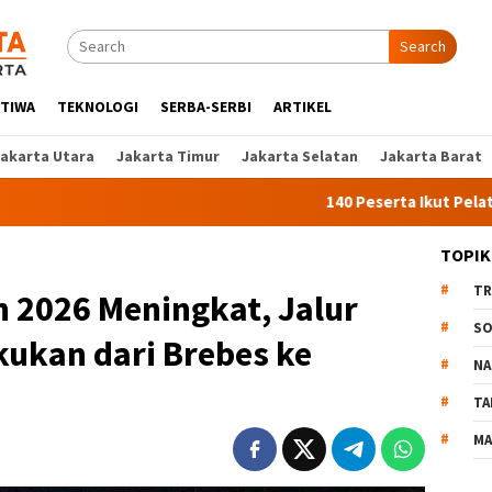
Search
STIWA
TEKNOLOGI
SERBA-SERBI
ARTIKEL
Jakarta Utara
Jakarta Timur
Jakarta Selatan
Jakarta Barat
140 Peserta Ikut Pelatihan Kerja A
TOPIK
TR
n 2026 Meningkat, Jalur
SO
kukan dari Brebes ke
NA
TA
MA