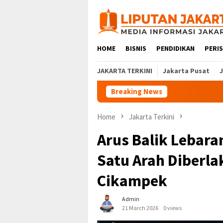
Skip
to
content
HOME
BISNIS
PENDIDIKAN
PERI
JAKARTA TERKINI
Jakarta Pusat
Breaking News
Home
Jakarta Terkini
Arus Balik Lebara
Satu Arah Diberla
Cikampek
Admin
21 March 2026
0 views