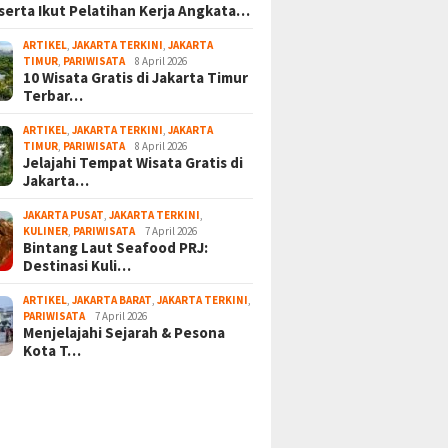
serta Ikut Pelatihan Kerja Angkata…
ARTIKEL
,
JAKARTA TERKINI
,
JAKARTA
TIMUR
,
PARIWISATA
8 April 2026
10 Wisata Gratis di Jakarta Timur
Terbar…
ARTIKEL
,
JAKARTA TERKINI
,
JAKARTA
TIMUR
,
PARIWISATA
8 April 2026
Jelajahi Tempat Wisata Gratis di
Jakarta…
JAKARTA PUSAT
,
JAKARTA TERKINI
,
KULINER
,
PARIWISATA
7 April 2026
Bintang Laut Seafood PRJ:
Destinasi Kuli…
ARTIKEL
,
JAKARTA BARAT
,
JAKARTA TERKINI
,
PARIWISATA
7 April 2026
Menjelajahi Sejarah & Pesona
Kota T…