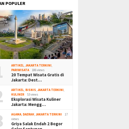
AN POPULER
1
ARTIKEL
,
JAKARTA TERKINI
,
PARIWISATA
186 views
20 Tempat Wisata Gratis di
Jakarta: Dest…
2
ARTIKEL
,
BISNIS
,
JAKARTA TERKINI
,
KULINER
53 views
Eksplorasi Wisata Kuliner
Jakarta: Mengg…
3
AGAMA
,
DAERAH
,
JAKARTA TERKINI
17
views
Griya Salak Endah 2 Bogor
Gelar Santunan…