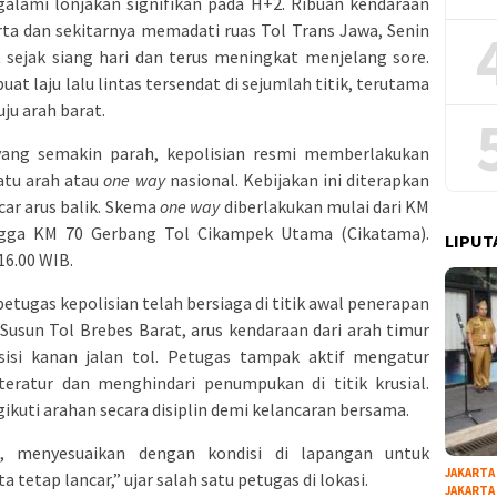
galami lonjakan signifikan pada H+2. Ribuan kendaraan
ta dan sekitarnya memadati ruas Tol Trans Jawa, Senin
t sejak siang hari dan terus meningkat menjelang sore.
t laju lalu lintas tersendat di sejumlah titik, terutama
ju arah barat.
ang semakin parah, kepolisian resmi memberlakukan
satu arah atau
one way
nasional. Kebijakan ini diterapkan
ar arus balik. Skema
one way
diberlakukan mulai dari KM
ngga KM 70 Gerbang Tol Cikampek Utama (Cikatama).
LIPUT
16.00 WIB.
tugas kepolisian telah bersiaga di titik awal penerapan
Susun Tol Brebes Barat, arus kendaraan dari arah timur
sisi kanan jalan tol. Petugas tampak aktif mengatur
eratur dan menghindari penumpukan di titik krusial.
kuti arahan secara disiplin demi kelancaran bersama.
al, menyesuaikan dengan kondisi di lapangan untuk
JAKARTA
tetap lancar,” ujar salah satu petugas di lokasi.
JAKARTA