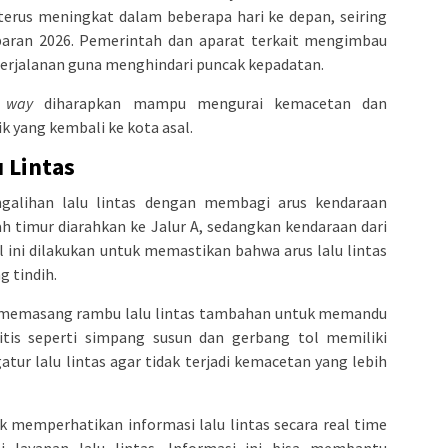
 terus meningkat dalam beberapa hari ke depan, seiring
baran 2026. Pemerintah dan aparat terkait mengimbau
erjalanan guna menghindari puncak kepadatan.
 way
diharapkan mampu mengurai kemacetan dan
yang kembali ke kota asal.
u Lintas
galihan lalu lintas dengan membagi arus kendaraan
rah timur diarahkan ke Jalur A, sedangkan kendaraan dari
Hal ini dilakukan untuk memastikan bahwa arus lalu lintas
g tindih.
uga memasang rambu lalu lintas tambahan untuk memandu
itis seperti simpang susun dan gerbang tol memiliki
ur lalu lintas agar tidak terjadi kemacetan yang lebih
k memperhatikan informasi lalu lintas secara real time
si layanan lalu lintas. Informasi ini bisa membantu