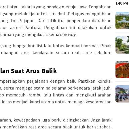
140 Pe
 barat atau Jakarta yang hendak menuju Jawa Tengah dan
ngsung melalui jalur tol tersebut. Petugas mengalihkan
ang Tol Pejagan. Dari titik itu, pengendara diarahkan
alur arteri Pantura. Pengalihan ini dilakukan untuk
endaraan yang mengikuti skema
one way
.
ngsung hingga kondisi lalu lintas kembali normal. Pihak
embangan arus kendaraan secara real time sebelum
an Saat Arus Balik
persiapkan perjalanan dengan baik. Pastikan kondisi
, serta menjaga stamina selama berkendara jarak jauh.
tap mematuhi rambu lalu lintas dan mengikuti arahan
lu lintas menjadi kunci utama untuk menjaga keselamatan
aan, kewaspadaan juga perlu ditingkatkan. Jaga jarak
 manfaatkan rest area secara bijak untuk beristirahat.