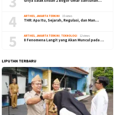
3
Griya Salak Endah 2 Bogor Gelar Santunan…
4
ARTIKEL
,
JAKARTA TERKINI
15 views
THR: Apa Itu, Sejarah, Regulasi, dan Man…
5
ARTIKEL
,
JAKARTA TERKINI
,
TEKNOLOGI
12 views
8 Fenomena Langit yang Akan Muncul pada …
LIPUTAN TERBARU