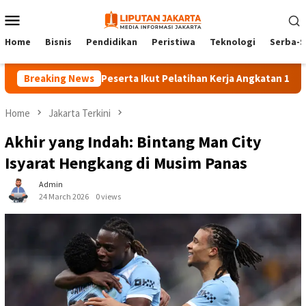
Skip
Mobile
to
Menu
content
Home
Bisnis
Pendidikan
Peristiwa
Teknologi
Serba-S
Breaking News
140 Peserta Ikut Pelatihan Kerja Angkatan 1 di PPKD J
Home
Jakarta Terkini
Akhir yang Indah: Bintang Man City
Isyarat Hengkang di Musim Panas
Admin
24 March 2026
0 views