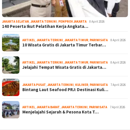
JAKARTA SELATAN
,
JAKARTA TERKINI
,
PEMPROV JAKARTA
8 April 2026
140 Peserta Ikut Pelatihan Kerja Angkata…
ARTIKEL
,
JAKARTA TERKINI
,
JAKARTA TIMUR
,
PARIWISATA
8 April 2026
10 Wisata Gratis di Jakarta Timur Terbar…
ARTIKEL
,
JAKARTA TERKINI
,
JAKARTA TIMUR
,
PARIWISATA
8 April 2026
Jelajahi Tempat Wisata Gratis di Jakarta…
JAKARTA PUSAT
,
JAKARTA TERKINI
,
KULINER
,
PARIWISATA
7 April 2026
Bintang Laut Seafood PRJ: Destinasi Kuli…
ARTIKEL
,
JAKARTA BARAT
,
JAKARTA TERKINI
,
PARIWISATA
7 April 2026
Menjelajahi Sejarah & Pesona Kota T…