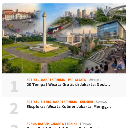
1
ARTIKEL
,
JAKARTA TERKINI
,
PARIWISATA
186 views
20 Tempat Wisata Gratis di Jakarta: Dest…
2
ARTIKEL
,
BISNIS
,
JAKARTA TERKINI
,
KULINER
53 views
Eksplorasi Wisata Kuliner Jakarta: Mengg…
AGAMA
,
DAERAH
,
JAKARTA TERKINI
17 views