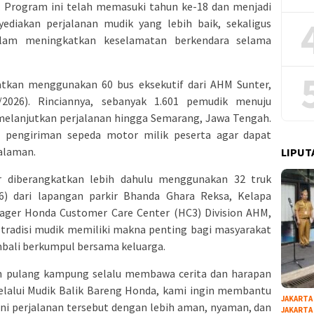
Program ini telah memasuki tahun ke-18 dan menjadi
iakan perjalanan mudik yang lebih baik, sekaligus
lam meningkatkan keselamatan berkendara selama
atkan menggunakan 60 bus eksekutif dari AHM Sunter,
/2026). Rinciannya, sebanyak 1.601 pemudik menuju
 melanjutkan perjalanan hingga Semarang, Jawa Tengah.
si pengiriman sepeda motor milik peserta agar dapat
alaman.
LIPUT
r diberangkatkan lebih dahulu menggunakan 32 truk
) dari lapangan parkir Bhanda Ghara Reksa, Kelapa
nager Honda Customer Care Center (HC3) Division AHM,
 tradisi mudik memiliki makna penting bagi masyarakat
bali berkumpul bersama keluarga.
 pulang kampung selalu membawa cerita dan harapan
Melalui Mudik Balik Bareng Honda, kami ingin membantu
JAKARTA
ni perjalanan tersebut dengan lebih aman, nyaman, dan
JAKARTA