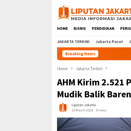
Skip
to
content
HOME
BISNIS
PENDIDIKAN
PERI
JAKARTA TERKINI
Jakarta Pusat
Breaking News
Home
Jakarta Terkini
AHM Kirim 2.521 
Mudik Balik Bare
Liputan Jakarta
15 March 2026
0 views