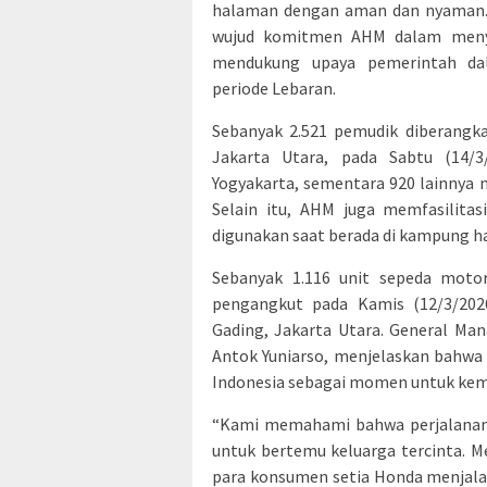
halaman dengan aman dan nyaman. 
wujud komitmen AHM dalam menyed
mendukung upaya pemerintah da
periode Lebaran.
Sebanyak 2.521 pemudik diberangk
Jakarta Utara, pada Sabtu (14/3
Yogyakarta, sementara 920 lainnya
Selain itu, AHM juga memfasilita
digunakan saat berada di kampung h
Sebanyak 1.116 unit sepeda moto
pengangkut pada Kamis (12/3/2026
Gading, Jakarta Utara. General Ma
Antok Yuniarso, menjelaskan bahwa
Indonesia sebagai momen untuk kem
“Kami memahami bahwa perjalanan
untuk bertemu keluarga tercinta. 
para konsumen setia Honda menjala