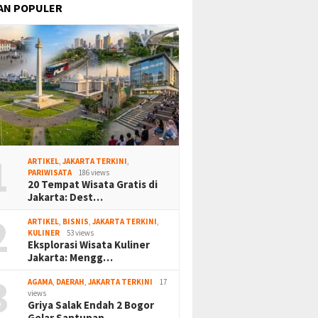
AN POPULER
1
ARTIKEL
,
JAKARTA TERKINI
,
PARIWISATA
186 views
20 Tempat Wisata Gratis di
Jakarta: Dest…
2
ARTIKEL
,
BISNIS
,
JAKARTA TERKINI
,
KULINER
53 views
Eksplorasi Wisata Kuliner
Jakarta: Mengg…
3
AGAMA
,
DAERAH
,
JAKARTA TERKINI
17
views
Griya Salak Endah 2 Bogor
Gelar Santunan…