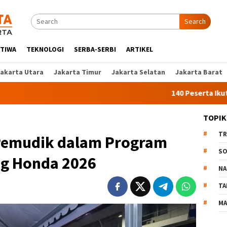
Search
STIWA
TEKNOLOGI
SERBA-SERBI
ARTIKEL
Jakarta Utara
Jakarta Timur
Jakarta Selatan
Jakarta Barat
140 Peserta Ikut Pelatihan 
TOPIK
TR
Pemudik dalam Program
SO
ng Honda 2026
NA
TA
MA