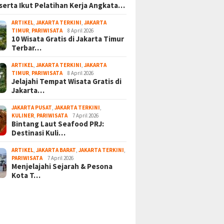
serta Ikut Pelatihan Kerja Angkata…
ARTIKEL
,
JAKARTA TERKINI
,
JAKARTA
TIMUR
,
PARIWISATA
8 April 2026
10 Wisata Gratis di Jakarta Timur
Terbar…
ARTIKEL
,
JAKARTA TERKINI
,
JAKARTA
TIMUR
,
PARIWISATA
8 April 2026
Jelajahi Tempat Wisata Gratis di
Jakarta…
JAKARTA PUSAT
,
JAKARTA TERKINI
,
KULINER
,
PARIWISATA
7 April 2026
Bintang Laut Seafood PRJ:
Destinasi Kuli…
ARTIKEL
,
JAKARTA BARAT
,
JAKARTA TERKINI
,
PARIWISATA
7 April 2026
Menjelajahi Sejarah & Pesona
Kota T…