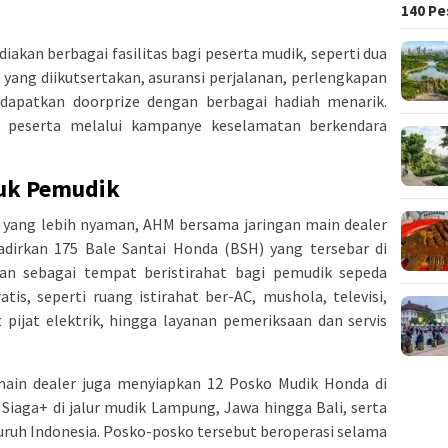
140 Pe
akan berbagai fasilitas bagi peserta mudik, seperti dua
 yang diikutsertakan, asuransi perjalanan, perlengkapan
dapatkan doorprize dengan berbagai hadiah menarik.
i peserta melalui kampanye keselamatan berkendara
tuk Pemudik
yang lebih nyaman, AHM bersama jaringan main dealer
dirkan 175 Bale Santai Honda (BSH) yang tersebar di
kan sebagai tempat beristirahat bagi pemudik sepeda
tis, seperti ruang istirahat ber-AC, mushola, televisi,
pijat elektrik, hingga layanan pemeriksaan dan servis
main dealer juga menyiapkan 12 Posko Mudik Honda di
iaga+ di jalur mudik Lampung, Jawa hingga Bali, serta
luruh Indonesia. Posko-posko tersebut beroperasi selama