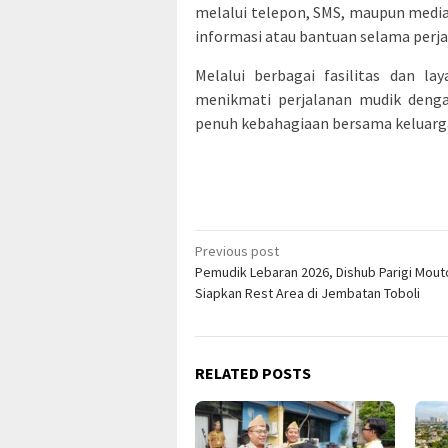
melalui telepon, SMS, maupun med
informasi atau bantuan selama perj
Melalui berbagai fasilitas dan l
menikmati perjalanan mudik denga
penuh kebahagiaan bersama keluarg
Post
Previous post
Pemudik Lebaran 2026, Dishub Parigi Mou
navigation
Siapkan Rest Area di Jembatan Toboli
RELATED POSTS