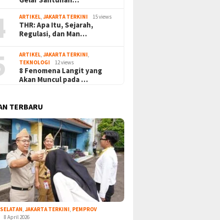
4
ARTIKEL
,
JAKARTA TERKINI
15 views
THR: Apa Itu, Sejarah,
Regulasi, dan Man…
5
ARTIKEL
,
JAKARTA TERKINI
,
TEKNOLOGI
12 views
8 Fenomena Langit yang
Akan Muncul pada …
AN TERBARU
 SELATAN
,
JAKARTA TERKINI
,
PEMPROV
8 April 2026