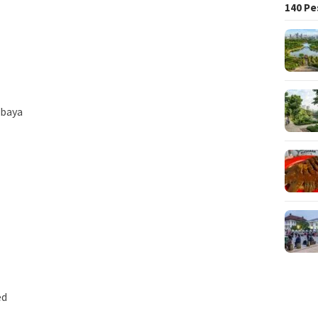
140 Pe
abaya
ed