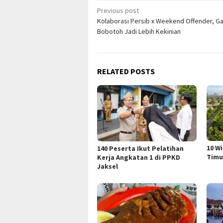
Post
Previous post
Kolaborasi Persib x Weekend Offender, G
navigation
Bobotoh Jadi Lebih Kekinian
RELATED POSTS
10 W
140 Peserta Ikut Pelatihan
Timu
Kerja Angkatan 1 di PPKD
Jaksel