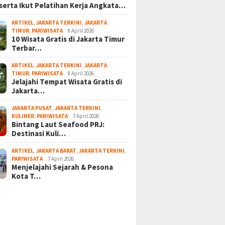
serta Ikut Pelatihan Kerja Angkata…
ARTIKEL
,
JAKARTA TERKINI
,
JAKARTA
TIMUR
,
PARIWISATA
8 April 2026
10 Wisata Gratis di Jakarta Timur
Terbar…
ARTIKEL
,
JAKARTA TERKINI
,
JAKARTA
TIMUR
,
PARIWISATA
8 April 2026
Jelajahi Tempat Wisata Gratis di
Jakarta…
JAKARTA PUSAT
,
JAKARTA TERKINI
,
KULINER
,
PARIWISATA
7 April 2026
Bintang Laut Seafood PRJ:
Destinasi Kuli…
ARTIKEL
,
JAKARTA BARAT
,
JAKARTA TERKINI
,
PARIWISATA
7 April 2026
Menjelajahi Sejarah & Pesona
Kota T…