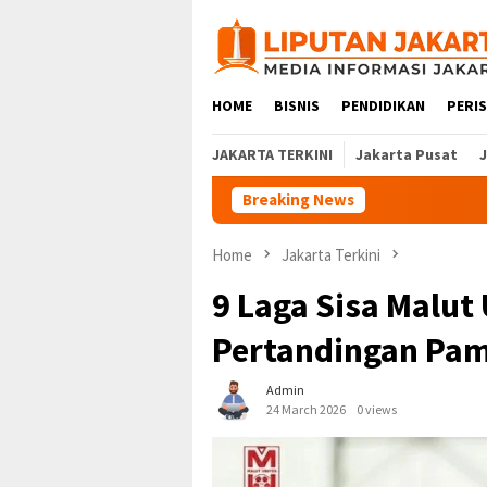
Skip
to
content
HOME
BISNIS
PENDIDIKAN
PERI
JAKARTA TERKINI
Jakarta Pusat
Breaking News
Home
Jakarta Terkini
9 Laga Sisa Malut
Pertandingan Pam
Admin
24 March 2026
0 views