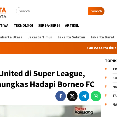
Search
STIWA
TEKNOLOGI
SERBA-SERBI
ARTIKEL
Jakarta Utara
Jakarta Timur
Jakarta Selatan
Jakarta Barat
140 Peserta Ikut Pelatihan K
TOPIK
TR
 United di Super League,
SO
ungkas Hadapi Borneo FC
NA
TA
MA