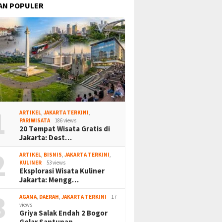
AN POPULER
1
ARTIKEL
,
JAKARTA TERKINI
,
PARIWISATA
186 views
20 Tempat Wisata Gratis di
Jakarta: Dest…
2
ARTIKEL
,
BISNIS
,
JAKARTA TERKINI
,
KULINER
53 views
Eksplorasi Wisata Kuliner
Jakarta: Mengg…
3
AGAMA
,
DAERAH
,
JAKARTA TERKINI
17
views
Griya Salak Endah 2 Bogor
Gelar Santunan…