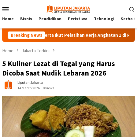
Skip
Mobile
to
Menu
content
Home
Bisnis
Pendidikan
Peristiwa
Teknologi
Serba-S
140 Peserta Ikut Pelatihan Kerja Angkatan 1 di PPKD Jaksel
Breaking News
Home
Jakarta Terkini
5 Kuliner Lezat di Tegal yang Harus
Dicoba Saat Mudik Lebaran 2026
Liputan Jakarta
14 March 2026
0 views