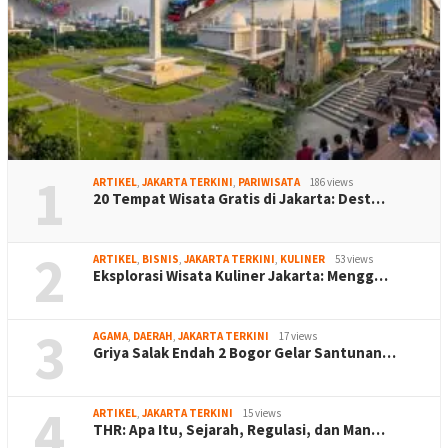
1
ARTIKEL
,
JAKARTA TERKINI
,
PARIWISATA
186 views
20 Tempat Wisata Gratis di Jakarta: Dest…
2
ARTIKEL
,
BISNIS
,
JAKARTA TERKINI
,
KULINER
53 views
Eksplorasi Wisata Kuliner Jakarta: Mengg…
3
AGAMA
,
DAERAH
,
JAKARTA TERKINI
17 views
Griya Salak Endah 2 Bogor Gelar Santunan…
4
ARTIKEL
,
JAKARTA TERKINI
15 views
THR: Apa Itu, Sejarah, Regulasi, dan Man…