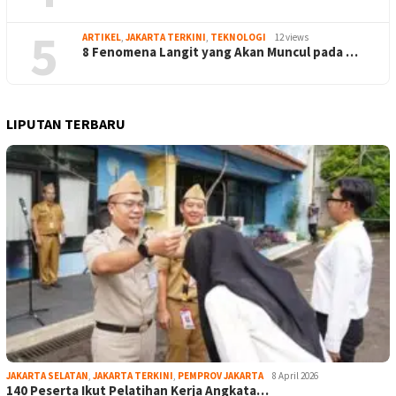
5
ARTIKEL
,
JAKARTA TERKINI
,
TEKNOLOGI
12 views
8 Fenomena Langit yang Akan Muncul pada …
LIPUTAN TERBARU
JAKARTA SELATAN
,
JAKARTA TERKINI
,
PEMPROV JAKARTA
8 April 2026
140 Peserta Ikut Pelatihan Kerja Angkata…