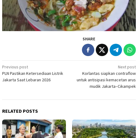
SHARE
Post
Previous post
Next post
PLN Pastikan Ketersediaan Listrik
Korlantas siapkan contraflow
navigation
Jakarta Saat Lebaran 2026
untuk antisipasi kemacetan arus
mudik Jakarta–Cikampek
RELATED POSTS