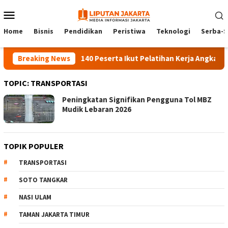
Skip
Mobile
to
Menu
content
Home
Bisnis
Pendidikan
Peristiwa
Teknologi
Serba-S
Breaking News
140 Peserta Ikut Pelatihan Kerja Angkatan 1 
TOPIC:
TRANSPORTASI
Peningkatan Signifikan Pengguna Tol MBZ
Mudik Lebaran 2026
TOPIK POPULER
TRANSPORTASI
SOTO TANGKAR
NASI ULAM
TAMAN JAKARTA TIMUR