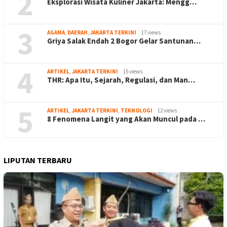
2
Eksplorasi Wisata Kuliner Jakarta: Mengg…
3
AGAMA
,
DAERAH
,
JAKARTA TERKINI
17 views
Griya Salak Endah 2 Bogor Gelar Santunan…
4
ARTIKEL
,
JAKARTA TERKINI
15 views
THR: Apa Itu, Sejarah, Regulasi, dan Man…
5
ARTIKEL
,
JAKARTA TERKINI
,
TEKNOLOGI
12 views
8 Fenomena Langit yang Akan Muncul pada …
LIPUTAN TERBARU