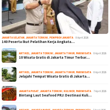
JAKARTA SELATAN
,
JAKARTA TERKINI
,
PEMPROV JAKARTA
8 April 2026
140 Peserta Ikut Pelatihan Kerja Angkata…
ARTIKEL
,
JAKARTA TERKINI
,
JAKARTA TIMUR
,
PARIWISATA
8 April 2026
10 Wisata Gratis di Jakarta Timur Terbar…
ARTIKEL
,
JAKARTA TERKINI
,
JAKARTA TIMUR
,
PARIWISATA
8 April 2026
Jelajahi Tempat Wisata Gratis di Jakarta…
JAKARTA PUSAT
,
JAKARTA TERKINI
,
KULINER
,
PARIWISATA
7 April 2026
Bintang Laut Seafood PRJ: Destinasi Kuli…
ARTIKEL
,
JAKARTA BARAT
,
JAKARTA TERKINI
,
PARIWISATA
7 April 2026