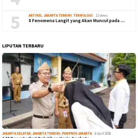
5
ARTIKEL
,
JAKARTA TERKINI
,
TEKNOLOGI
12 views
8 Fenomena Langit yang Akan Muncul pada …
LIPUTAN TERBARU
JAKARTA SELATAN
,
JAKARTA TERKINI
,
PEMPROV JAKARTA
8 April 2026