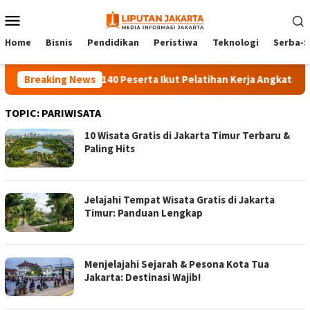
Skip
Mobile
to
Menu
content
Home
Bisnis
Pendidikan
Peristiwa
Teknologi
Serba-S
Breaking News
140 Peserta Ikut Pelatihan Kerja Angkatan 1 di
TOPIC:
PARIWISATA
10 Wisata Gratis di Jakarta Timur Terbaru &
Paling Hits
Jelajahi Tempat Wisata Gratis di Jakarta
Timur: Panduan Lengkap
Menjelajahi Sejarah & Pesona Kota Tua
Jakarta: Destinasi Wajib!