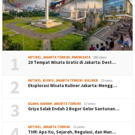
1
ARTIKEL
,
JAKARTA TERKINI
,
PARIWISATA
186 views
20 Tempat Wisata Gratis di Jakarta: Dest…
2
ARTIKEL
,
BISNIS
,
JAKARTA TERKINI
,
KULINER
53 views
Eksplorasi Wisata Kuliner Jakarta: Mengg…
3
AGAMA
,
DAERAH
,
JAKARTA TERKINI
17 views
Griya Salak Endah 2 Bogor Gelar Santunan…
4
ARTIKEL
,
JAKARTA TERKINI
15 views
THR: Apa Itu, Sejarah, Regulasi, dan Man…