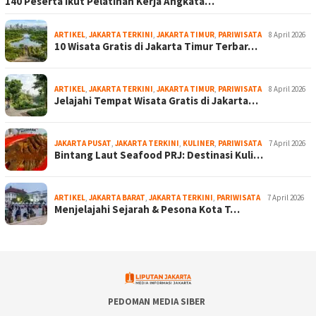
140 Peserta Ikut Pelatihan Kerja Angkata…
ARTIKEL
,
JAKARTA TERKINI
,
JAKARTA TIMUR
,
PARIWISATA
8 April 2026
10 Wisata Gratis di Jakarta Timur Terbar…
ARTIKEL
,
JAKARTA TERKINI
,
JAKARTA TIMUR
,
PARIWISATA
8 April 2026
Jelajahi Tempat Wisata Gratis di Jakarta…
JAKARTA PUSAT
,
JAKARTA TERKINI
,
KULINER
,
PARIWISATA
7 April 2026
Bintang Laut Seafood PRJ: Destinasi Kuli…
ARTIKEL
,
JAKARTA BARAT
,
JAKARTA TERKINI
,
PARIWISATA
7 April 2026
Menjelajahi Sejarah & Pesona Kota T…
PEDOMAN MEDIA SIBER