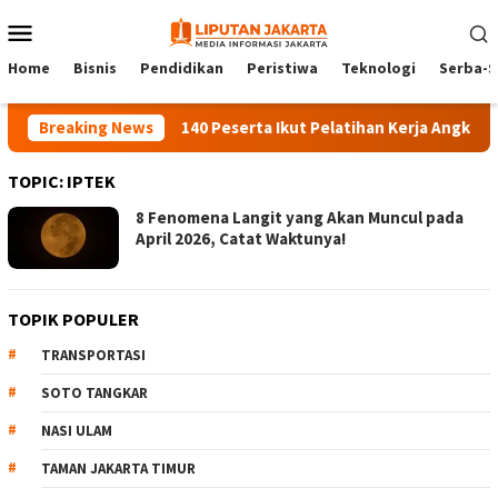
Skip
Mobile
to
Menu
content
Home
Bisnis
Pendidikan
Peristiwa
Teknologi
Serba-S
Breaking News
140 Peserta Ikut Pelatihan Kerja Angkatan 1 
TOPIC:
IPTEK
8 Fenomena Langit yang Akan Muncul pada
April 2026, Catat Waktunya!
TOPIK POPULER
TRANSPORTASI
SOTO TANGKAR
NASI ULAM
TAMAN JAKARTA TIMUR