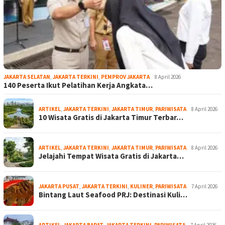
JAKARTA SELATAN
,
JAKARTA TERKINI
,
PEMPROV JAKARTA
8 April 2026
140 Peserta Ikut Pelatihan Kerja Angkata…
ARTIKEL
,
JAKARTA TERKINI
,
JAKARTA TIMUR
,
PARIWISATA
8 April 2026
10 Wisata Gratis di Jakarta Timur Terbar…
ARTIKEL
,
JAKARTA TERKINI
,
JAKARTA TIMUR
,
PARIWISATA
8 April 2026
Jelajahi Tempat Wisata Gratis di Jakarta…
JAKARTA PUSAT
,
JAKARTA TERKINI
,
KULINER
,
PARIWISATA
7 April 2026
Bintang Laut Seafood PRJ: Destinasi Kuli…
ARTIKEL
,
JAKARTA BARAT
,
JAKARTA TERKINI
,
PARIWISATA
7 April 2026