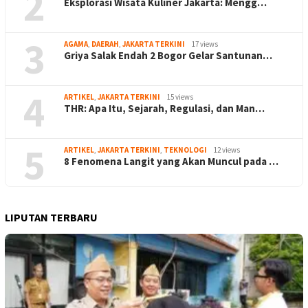
2
Eksplorasi Wisata Kuliner Jakarta: Mengg…
3
AGAMA
,
DAERAH
,
JAKARTA TERKINI
17 views
Griya Salak Endah 2 Bogor Gelar Santunan…
4
ARTIKEL
,
JAKARTA TERKINI
15 views
THR: Apa Itu, Sejarah, Regulasi, dan Man…
5
ARTIKEL
,
JAKARTA TERKINI
,
TEKNOLOGI
12 views
8 Fenomena Langit yang Akan Muncul pada …
LIPUTAN TERBARU