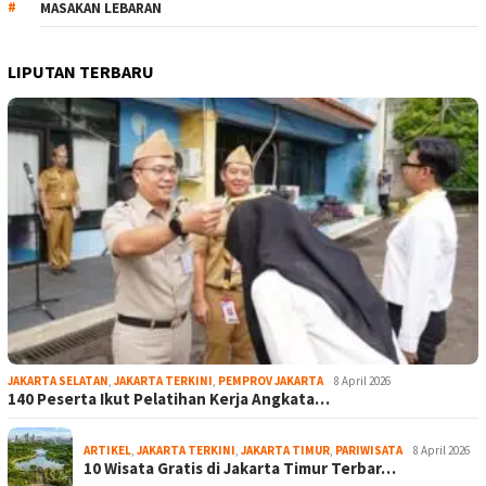
MASAKAN LEBARAN
LIPUTAN TERBARU
JAKARTA SELATAN
,
JAKARTA TERKINI
,
PEMPROV JAKARTA
8 April 2026
140 Peserta Ikut Pelatihan Kerja Angkata…
ARTIKEL
,
JAKARTA TERKINI
,
JAKARTA TIMUR
,
PARIWISATA
8 April 2026
10 Wisata Gratis di Jakarta Timur Terbar…