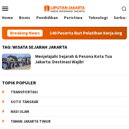
Skip
Mobile
to
Menu
content
Home
Bisnis
Pendidikan
Peristiwa
Teknologi
Serba-S
Breaking News
140 Peserta Ikut Pelatihan Kerja Angkatan
TAG:
WISATA SEJARAH JAKARTA
Menjelajahi Sejarah & Pesona Kota Tua
Jakarta: Destinasi Wajib!
TOPIK POPULER
TRANSPORTASI
SOTO TANGKAR
NASI ULAM
TAMAN JAKARTA TIMUR