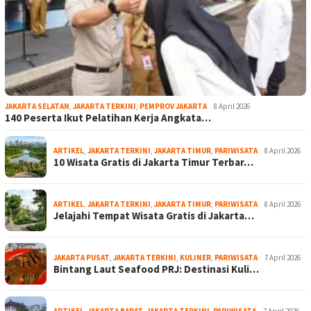
JAKARTA SELATAN
,
JAKARTA TERKINI
,
PEMPROV JAKARTA
8 April 2026
140 Peserta Ikut Pelatihan Kerja Angkata…
ARTIKEL
,
JAKARTA TERKINI
,
JAKARTA TIMUR
,
PARIWISATA
8 April 2026
10 Wisata Gratis di Jakarta Timur Terbar…
ARTIKEL
,
JAKARTA TERKINI
,
JAKARTA TIMUR
,
PARIWISATA
8 April 2026
Jelajahi Tempat Wisata Gratis di Jakarta…
JAKARTA PUSAT
,
JAKARTA TERKINI
,
KULINER
,
PARIWISATA
7 April 2026
Bintang Laut Seafood PRJ: Destinasi Kuli…
ARTIKEL
,
JAKARTA BARAT
,
JAKARTA TERKINI
,
PARIWISATA
7 April 2026