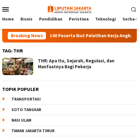
Skip
Mobile
to
Menu
content
Home
Bisnis
Pendidikan
Peristiwa
Teknologi
Serba-S
Breaking News
140 Peserta Ikut Pelatihan Kerja Angkatan 1
TAG:
THR
THR: Apa Itu, Sejarah, Regulasi, dan
Manfaatnya Bagi Pekerja
TOPIK POPULER
TRANSPORTASI
SOTO TANGKAR
NASI ULAM
TAMAN JAKARTA TIMUR