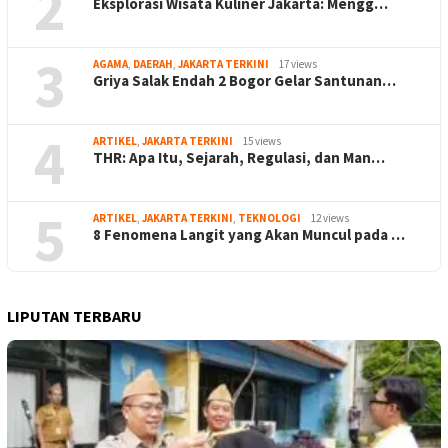
2
Eksplorasi Wisata Kuliner Jakarta: Mengg…
3
AGAMA
,
DAERAH
,
JAKARTA TERKINI
17 views
Griya Salak Endah 2 Bogor Gelar Santunan…
4
ARTIKEL
,
JAKARTA TERKINI
15 views
THR: Apa Itu, Sejarah, Regulasi, dan Man…
5
ARTIKEL
,
JAKARTA TERKINI
,
TEKNOLOGI
12 views
8 Fenomena Langit yang Akan Muncul pada …
LIPUTAN TERBARU