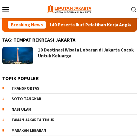
Skip
Mobile
to
Menu
content
Breaking News
140 Peserta Ikut Pelatihan Kerja Angkatan 1 
TAG:
TEMPAT REKREASI JAKARTA
10 Destinasi Wisata Lebaran di Jakarta Cocok
Untuk Keluarga
TOPIK POPULER
TRANSPORTASI
SOTO TANGKAR
NASI ULAM
TAMAN JAKARTA TIMUR
MASAKAN LEBARAN