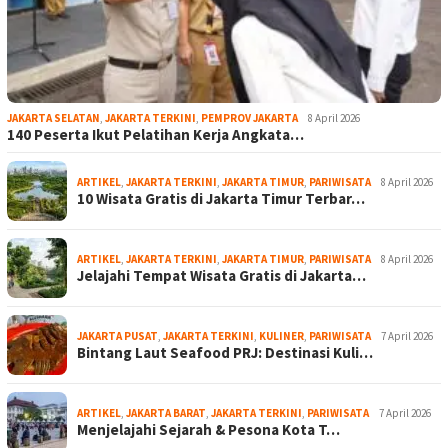
JAKARTA SELATAN
,
JAKARTA TERKINI
,
PEMPROV JAKARTA
8 April 2026
140 Peserta Ikut Pelatihan Kerja Angkata…
ARTIKEL
,
JAKARTA TERKINI
,
JAKARTA TIMUR
,
PARIWISATA
8 April 2026
10 Wisata Gratis di Jakarta Timur Terbar…
ARTIKEL
,
JAKARTA TERKINI
,
JAKARTA TIMUR
,
PARIWISATA
8 April 2026
Jelajahi Tempat Wisata Gratis di Jakarta…
JAKARTA PUSAT
,
JAKARTA TERKINI
,
KULINER
,
PARIWISATA
7 April 2026
Bintang Laut Seafood PRJ: Destinasi Kuli…
ARTIKEL
,
JAKARTA BARAT
,
JAKARTA TERKINI
,
PARIWISATA
7 April 2026
Menjelajahi Sejarah & Pesona Kota T…