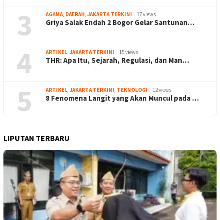
3
AGAMA
,
DAERAH
,
JAKARTA TERKINI
17 views
Griya Salak Endah 2 Bogor Gelar Santunan…
4
ARTIKEL
,
JAKARTA TERKINI
15 views
THR: Apa Itu, Sejarah, Regulasi, dan Man…
5
ARTIKEL
,
JAKARTA TERKINI
,
TEKNOLOGI
12 views
8 Fenomena Langit yang Akan Muncul pada …
LIPUTAN TERBARU