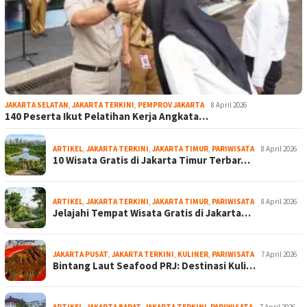
JAKARTA SELATAN
,
JAKARTA TERKINI
,
PEMPROV JAKARTA
8 April 2026
140 Peserta Ikut Pelatihan Kerja Angkata…
ARTIKEL
,
JAKARTA TERKINI
,
JAKARTA TIMUR
,
PARIWISATA
8 April 2026
10 Wisata Gratis di Jakarta Timur Terbar…
ARTIKEL
,
JAKARTA TERKINI
,
JAKARTA TIMUR
,
PARIWISATA
8 April 2026
Jelajahi Tempat Wisata Gratis di Jakarta…
JAKARTA PUSAT
,
JAKARTA TERKINI
,
KULINER
,
PARIWISATA
7 April 2026
Bintang Laut Seafood PRJ: Destinasi Kuli…
ARTIKEL
,
JAKARTA BARAT
,
JAKARTA TERKINI
,
PARIWISATA
7 April 2026