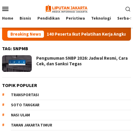
Skip
Mobile
to
Menu
content
Home
Bisnis
Pendidikan
Peristiwa
Teknologi
Serba-S
Breaking News
140 Peserta Ikut Pelatihan Kerja Angkatan 1 
TAG:
SNPMB
Pengumuman SNBP 2026: Jadwal Resmi, Cara
Cek, dan Sanksi Tegas
TOPIK POPULER
TRANSPORTASI
SOTO TANGKAR
NASI ULAM
TAMAN JAKARTA TIMUR