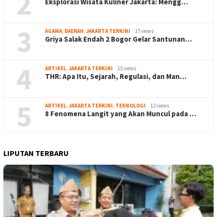
2
Eksplorasi Wisata Kuliner Jakarta: Mengg…
3
AGAMA
,
DAERAH
,
JAKARTA TERKINI
17 views
Griya Salak Endah 2 Bogor Gelar Santunan…
4
ARTIKEL
,
JAKARTA TERKINI
15 views
THR: Apa Itu, Sejarah, Regulasi, dan Man…
5
ARTIKEL
,
JAKARTA TERKINI
,
TEKNOLOGI
12 views
8 Fenomena Langit yang Akan Muncul pada …
LIPUTAN TERBARU