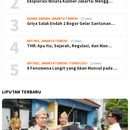
2
Eksplorasi Wisata Kuliner Jakarta: Mengg…
3
AGAMA
,
DAERAH
,
JAKARTA TERKINI
17 views
Griya Salak Endah 2 Bogor Gelar Santunan…
4
ARTIKEL
,
JAKARTA TERKINI
15 views
THR: Apa Itu, Sejarah, Regulasi, dan Man…
5
ARTIKEL
,
JAKARTA TERKINI
,
TEKNOLOGI
12 views
8 Fenomena Langit yang Akan Muncul pada …
LIPUTAN TERBARU