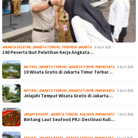
JAKARTA SELATAN
,
JAKARTA TERKINI
,
PEMPROV JAKARTA
8 April 2026
140 Peserta Ikut Pelatihan Kerja Angkata…
ARTIKEL
,
JAKARTA TERKINI
,
JAKARTA TIMUR
,
PARIWISATA
8 April 2026
10 Wisata Gratis di Jakarta Timur Terbar…
ARTIKEL
,
JAKARTA TERKINI
,
JAKARTA TIMUR
,
PARIWISATA
8 April 2026
Jelajahi Tempat Wisata Gratis di Jakarta…
JAKARTA PUSAT
,
JAKARTA TERKINI
,
KULINER
,
PARIWISATA
7 April 2026
Bintang Laut Seafood PRJ: Destinasi Kuli…
ARTIKEL
,
JAKARTA BARAT
,
JAKARTA TERKINI
,
PARIWISATA
7 April 2026