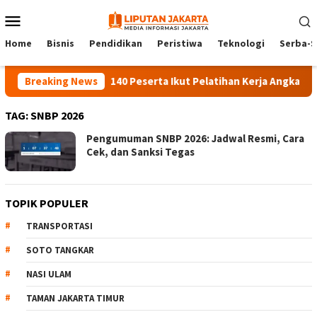
Skip
Mobile
to
Menu
content
Home
Bisnis
Pendidikan
Peristiwa
Teknologi
Serba-S
Breaking News
140 Peserta Ikut Pelatihan Kerja Angkatan 1 d
TAG:
SNBP 2026
Pengumuman SNBP 2026: Jadwal Resmi, Cara
Cek, dan Sanksi Tegas
TOPIK POPULER
TRANSPORTASI
SOTO TANGKAR
NASI ULAM
TAMAN JAKARTA TIMUR