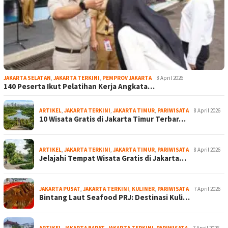
JAKARTA SELATAN
,
JAKARTA TERKINI
,
PEMPROV JAKARTA
8 April 2026
140 Peserta Ikut Pelatihan Kerja Angkata…
ARTIKEL
,
JAKARTA TERKINI
,
JAKARTA TIMUR
,
PARIWISATA
8 April 2026
10 Wisata Gratis di Jakarta Timur Terbar…
ARTIKEL
,
JAKARTA TERKINI
,
JAKARTA TIMUR
,
PARIWISATA
8 April 2026
Jelajahi Tempat Wisata Gratis di Jakarta…
JAKARTA PUSAT
,
JAKARTA TERKINI
,
KULINER
,
PARIWISATA
7 April 2026
Bintang Laut Seafood PRJ: Destinasi Kuli…
ARTIKEL
,
JAKARTA BARAT
,
JAKARTA TERKINI
,
PARIWISATA
7 April 2026