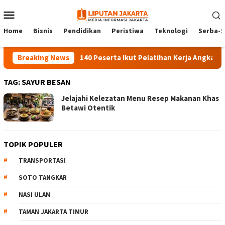
Skip
Mobile
to
Menu
content
Home
Bisnis
Pendidikan
Peristiwa
Teknologi
Serba-S
Breaking News
140 Peserta Ikut Pelatihan Kerja Angkatan 1 
TAG:
SAYUR BESAN
Jelajahi Kelezatan Menu Resep Makanan Khas
Betawi Otentik
TOPIK POPULER
TRANSPORTASI
SOTO TANGKAR
NASI ULAM
TAMAN JAKARTA TIMUR