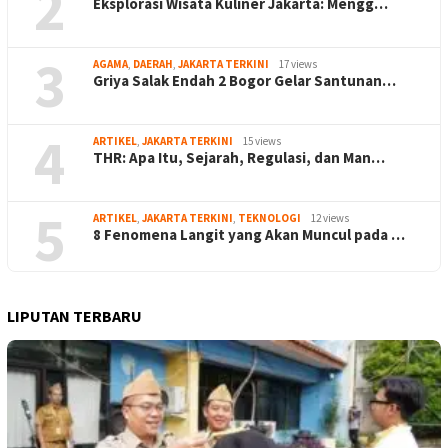
2
Eksplorasi Wisata Kuliner Jakarta: Mengg…
3
AGAMA
,
DAERAH
,
JAKARTA TERKINI
17 views
Griya Salak Endah 2 Bogor Gelar Santunan…
4
ARTIKEL
,
JAKARTA TERKINI
15 views
THR: Apa Itu, Sejarah, Regulasi, dan Man…
5
ARTIKEL
,
JAKARTA TERKINI
,
TEKNOLOGI
12 views
8 Fenomena Langit yang Akan Muncul pada …
LIPUTAN TERBARU