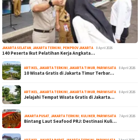
JAKARTA SELATAN
,
JAKARTA TERKINI
,
PEMPROV JAKARTA
8 April 2026
140 Peserta Ikut Pelatihan Kerja Angkata…
ARTIKEL
,
JAKARTA TERKINI
,
JAKARTA TIMUR
,
PARIWISATA
8 April 2026
10 Wisata Gratis di Jakarta Timur Terbar…
ARTIKEL
,
JAKARTA TERKINI
,
JAKARTA TIMUR
,
PARIWISATA
8 April 2026
Jelajahi Tempat Wisata Gratis di Jakarta…
JAKARTA PUSAT
,
JAKARTA TERKINI
,
KULINER
,
PARIWISATA
7 April 2026
Bintang Laut Seafood PRJ: Destinasi Kuli…
ARTIKEL
,
JAKARTA BARAT
,
JAKARTA TERKINI
,
PARIWISATA
7 April 2026