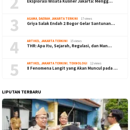
2
Eksplorasi Wisata Kuliner Jakarta: Mengg…
3
AGAMA
,
DAERAH
,
JAKARTA TERKINI
17 views
Griya Salak Endah 2 Bogor Gelar Santunan…
4
ARTIKEL
,
JAKARTA TERKINI
15 views
THR: Apa Itu, Sejarah, Regulasi, dan Man…
5
ARTIKEL
,
JAKARTA TERKINI
,
TEKNOLOGI
12 views
8 Fenomena Langit yang Akan Muncul pada …
LIPUTAN TERBARU