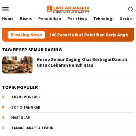
Skip
Mobile
to
Menu
content
Home
Bisnis
Pendidikan
Peristiwa
Teknologi
Serba-S
Breaking News
140 Peserta Ikut Pelatihan Kerja Angkatan 1 
TAG:
RESEP SEMUR DAGING
Resep Semur Daging Khas Berbagai Daerah
untuk Lebaran Penuh Rasa
TOPIK POPULER
TRANSPORTASI
SOTO TANGKAR
NASI ULAM
TAMAN JAKARTA TIMUR