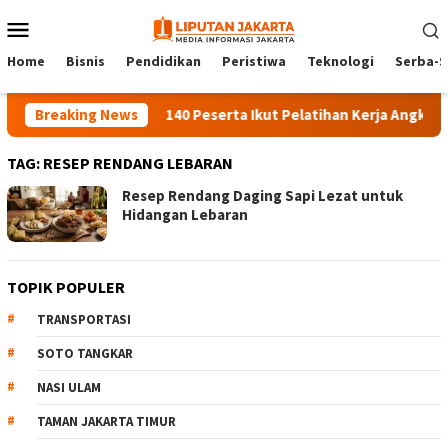
Skip
Mobile
to
Menu
content
Home
Bisnis
Pendidikan
Peristiwa
Teknologi
Serba-S
Breaking News
140 Peserta Ikut Pelatihan Kerja Angkatan 1
TAG:
RESEP RENDANG LEBARAN
Resep Rendang Daging Sapi Lezat untuk
Hidangan Lebaran
TOPIK POPULER
TRANSPORTASI
SOTO TANGKAR
NASI ULAM
TAMAN JAKARTA TIMUR