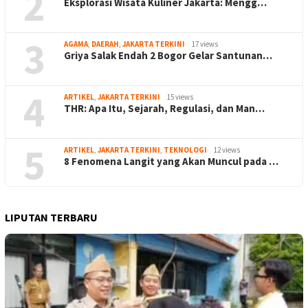
2
Eksplorasi Wisata Kuliner Jakarta: Mengg…
3
AGAMA
,
DAERAH
,
JAKARTA TERKINI
17 views
Griya Salak Endah 2 Bogor Gelar Santunan…
4
ARTIKEL
,
JAKARTA TERKINI
15 views
THR: Apa Itu, Sejarah, Regulasi, dan Man…
5
ARTIKEL
,
JAKARTA TERKINI
,
TEKNOLOGI
12 views
8 Fenomena Langit yang Akan Muncul pada …
LIPUTAN TERBARU