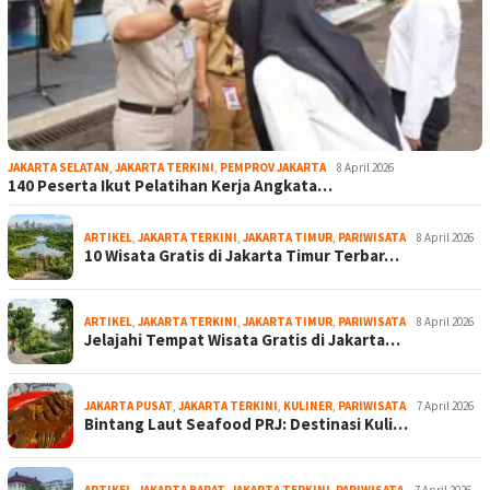
JAKARTA SELATAN
,
JAKARTA TERKINI
,
PEMPROV JAKARTA
8 April 2026
140 Peserta Ikut Pelatihan Kerja Angkata…
ARTIKEL
,
JAKARTA TERKINI
,
JAKARTA TIMUR
,
PARIWISATA
8 April 2026
10 Wisata Gratis di Jakarta Timur Terbar…
ARTIKEL
,
JAKARTA TERKINI
,
JAKARTA TIMUR
,
PARIWISATA
8 April 2026
Jelajahi Tempat Wisata Gratis di Jakarta…
JAKARTA PUSAT
,
JAKARTA TERKINI
,
KULINER
,
PARIWISATA
7 April 2026
Bintang Laut Seafood PRJ: Destinasi Kuli…
ARTIKEL
,
JAKARTA BARAT
,
JAKARTA TERKINI
,
PARIWISATA
7 April 2026