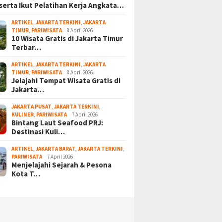
serta Ikut Pelatihan Kerja Angkata…
ARTIKEL
,
JAKARTA TERKINI
,
JAKARTA
TIMUR
,
PARIWISATA
8 April 2026
10 Wisata Gratis di Jakarta Timur
Terbar…
ARTIKEL
,
JAKARTA TERKINI
,
JAKARTA
TIMUR
,
PARIWISATA
8 April 2026
Jelajahi Tempat Wisata Gratis di
Jakarta…
JAKARTA PUSAT
,
JAKARTA TERKINI
,
KULINER
,
PARIWISATA
7 April 2026
Bintang Laut Seafood PRJ:
Destinasi Kuli…
ARTIKEL
,
JAKARTA BARAT
,
JAKARTA TERKINI
,
PARIWISATA
7 April 2026
Menjelajahi Sejarah & Pesona
Kota T…