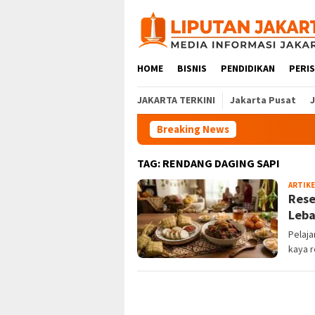
Skip
to
content
HOME
BISNIS
PENDIDIKAN
PERI
JAKARTA TERKINI
Jakarta Pusat
Breaking News
TAG:
RENDANG DAGING SAPI
ARTIKE
Rese
Leba
Pelaj
kaya r