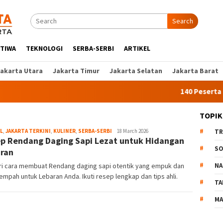
Search
STIWA
TEKNOLOGI
SERBA-SERBI
ARTIKEL
Jakarta Utara
Jakarta Timur
Jakarta Selatan
Jakarta Barat
140 Peserta Ikut
TOPIK
L
,
JAKARTA TERKINI
,
KULINER
,
SERBA-SERBI
Liputan
18 March 2026
TR
p Rendang Daging Sapi Lezat untuk Hidangan
Jakarta
SO
ran
ari cara membuat Rendang daging sapi otentik yang empuk dan
NA
empah untuk Lebaran Anda. Ikuti resep lengkap dan tips ahli.
TA
MA