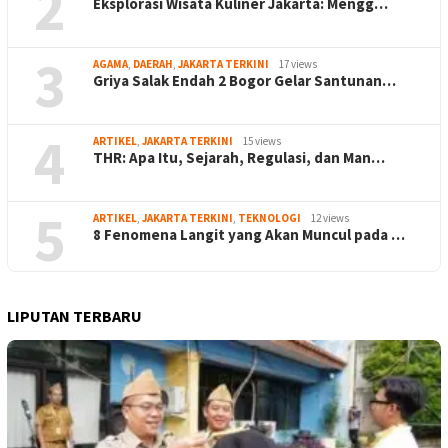
2
Eksplorasi Wisata Kuliner Jakarta: Mengg…
3
AGAMA
,
DAERAH
,
JAKARTA TERKINI
17 views
Griya Salak Endah 2 Bogor Gelar Santunan…
4
ARTIKEL
,
JAKARTA TERKINI
15 views
THR: Apa Itu, Sejarah, Regulasi, dan Man…
5
ARTIKEL
,
JAKARTA TERKINI
,
TEKNOLOGI
12 views
8 Fenomena Langit yang Akan Muncul pada …
LIPUTAN TERBARU