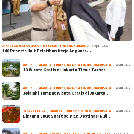
JAKARTA SELATAN
,
JAKARTA TERKINI
,
PEMPROV JAKARTA
8 April 2026
140 Peserta Ikut Pelatihan Kerja Angkata…
ARTIKEL
,
JAKARTA TERKINI
,
JAKARTA TIMUR
,
PARIWISATA
8 April 2026
10 Wisata Gratis di Jakarta Timur Terbar…
ARTIKEL
,
JAKARTA TERKINI
,
JAKARTA TIMUR
,
PARIWISATA
8 April 2026
Jelajahi Tempat Wisata Gratis di Jakarta…
JAKARTA PUSAT
,
JAKARTA TERKINI
,
KULINER
,
PARIWISATA
7 April 2026
Bintang Laut Seafood PRJ: Destinasi Kuli…
ARTIKEL
,
JAKARTA BARAT
,
JAKARTA TERKINI
,
PARIWISATA
7 April 2026