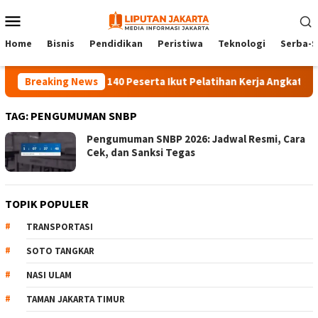
Skip
Mobile
to
Menu
content
Home
Bisnis
Pendidikan
Peristiwa
Teknologi
Serba-S
Breaking News
140 Peserta Ikut Pelatihan Kerja Angkatan 1 d
TAG:
PENGUMUMAN SNBP
Pengumuman SNBP 2026: Jadwal Resmi, Cara
Cek, dan Sanksi Tegas
TOPIK POPULER
TRANSPORTASI
SOTO TANGKAR
NASI ULAM
TAMAN JAKARTA TIMUR