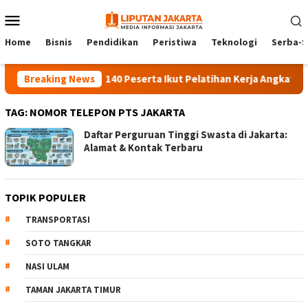
Skip
Mobile
to
Menu
content
Home
Bisnis
Pendidikan
Peristiwa
Teknologi
Serba-S
Breaking News
140 Peserta Ikut Pelatihan Kerja Angkatan 1 d
TAG:
NOMOR TELEPON PTS JAKARTA
Daftar Perguruan Tinggi Swasta di Jakarta:
Alamat & Kontak Terbaru
TOPIK POPULER
TRANSPORTASI
SOTO TANGKAR
NASI ULAM
TAMAN JAKARTA TIMUR