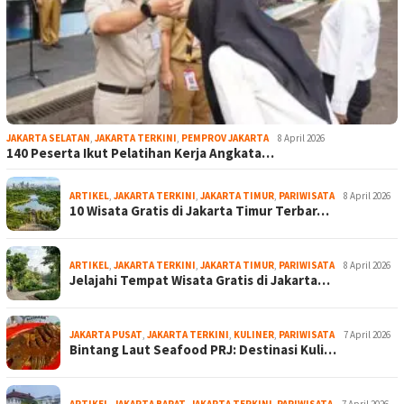
JAKARTA SELATAN
,
JAKARTA TERKINI
,
PEMPROV JAKARTA
8 April 2026
140 Peserta Ikut Pelatihan Kerja Angkata…
ARTIKEL
,
JAKARTA TERKINI
,
JAKARTA TIMUR
,
PARIWISATA
8 April 2026
10 Wisata Gratis di Jakarta Timur Terbar…
ARTIKEL
,
JAKARTA TERKINI
,
JAKARTA TIMUR
,
PARIWISATA
8 April 2026
Jelajahi Tempat Wisata Gratis di Jakarta…
JAKARTA PUSAT
,
JAKARTA TERKINI
,
KULINER
,
PARIWISATA
7 April 2026
Bintang Laut Seafood PRJ: Destinasi Kuli…
ARTIKEL
,
JAKARTA BARAT
,
JAKARTA TERKINI
,
PARIWISATA
7 April 2026