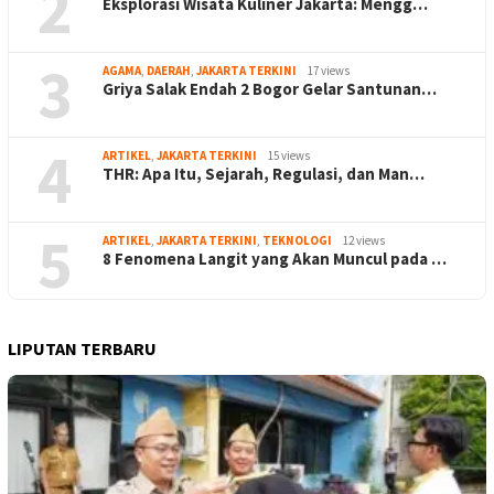
2
Eksplorasi Wisata Kuliner Jakarta: Mengg…
3
AGAMA
,
DAERAH
,
JAKARTA TERKINI
17 views
Griya Salak Endah 2 Bogor Gelar Santunan…
4
ARTIKEL
,
JAKARTA TERKINI
15 views
THR: Apa Itu, Sejarah, Regulasi, dan Man…
5
ARTIKEL
,
JAKARTA TERKINI
,
TEKNOLOGI
12 views
8 Fenomena Langit yang Akan Muncul pada …
LIPUTAN TERBARU