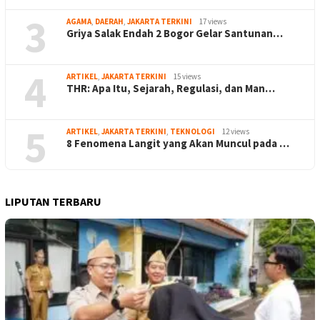
3
AGAMA
,
DAERAH
,
JAKARTA TERKINI
17 views
Griya Salak Endah 2 Bogor Gelar Santunan…
4
ARTIKEL
,
JAKARTA TERKINI
15 views
THR: Apa Itu, Sejarah, Regulasi, dan Man…
5
ARTIKEL
,
JAKARTA TERKINI
,
TEKNOLOGI
12 views
8 Fenomena Langit yang Akan Muncul pada …
LIPUTAN TERBARU