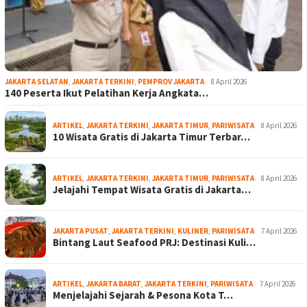
JAKARTA SELATAN
,
JAKARTA TERKINI
,
PEMPROV JAKARTA
8 April 2026
140 Peserta Ikut Pelatihan Kerja Angkata…
ARTIKEL
,
JAKARTA TERKINI
,
JAKARTA TIMUR
,
PARIWISATA
8 April 2026
10 Wisata Gratis di Jakarta Timur Terbar…
ARTIKEL
,
JAKARTA TERKINI
,
JAKARTA TIMUR
,
PARIWISATA
8 April 2026
Jelajahi Tempat Wisata Gratis di Jakarta…
JAKARTA PUSAT
,
JAKARTA TERKINI
,
KULINER
,
PARIWISATA
7 April 2026
Bintang Laut Seafood PRJ: Destinasi Kuli…
ARTIKEL
,
JAKARTA BARAT
,
JAKARTA TERKINI
,
PARIWISATA
7 April 2026
Menjelajahi Sejarah & Pesona Kota T…