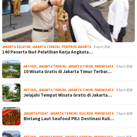
JAKARTA SELATAN
,
JAKARTA TERKINI
,
PEMPROV JAKARTA
8 April 2026
140 Peserta Ikut Pelatihan Kerja Angkata…
ARTIKEL
,
JAKARTA TERKINI
,
JAKARTA TIMUR
,
PARIWISATA
8 April 2026
10 Wisata Gratis di Jakarta Timur Terbar…
ARTIKEL
,
JAKARTA TERKINI
,
JAKARTA TIMUR
,
PARIWISATA
8 April 2026
Jelajahi Tempat Wisata Gratis di Jakarta…
JAKARTA PUSAT
,
JAKARTA TERKINI
,
KULINER
,
PARIWISATA
7 April 2026
Bintang Laut Seafood PRJ: Destinasi Kuli…
ARTIKEL
,
JAKARTA BARAT
,
JAKARTA TERKINI
,
PARIWISATA
7 April 2026