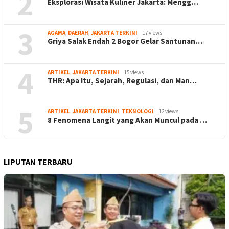
2
Eksplorasi Wisata Kuliner Jakarta: Mengg…
3
AGAMA
,
DAERAH
,
JAKARTA TERKINI
17 views
Griya Salak Endah 2 Bogor Gelar Santunan…
4
ARTIKEL
,
JAKARTA TERKINI
15 views
THR: Apa Itu, Sejarah, Regulasi, dan Man…
5
ARTIKEL
,
JAKARTA TERKINI
,
TEKNOLOGI
12 views
8 Fenomena Langit yang Akan Muncul pada …
LIPUTAN TERBARU