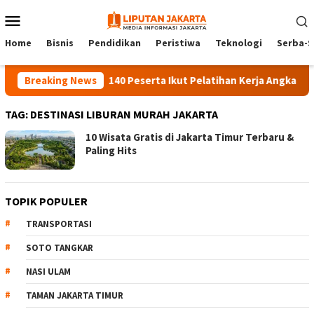
Skip
Mobile
to
Menu
content
Home
Bisnis
Pendidikan
Peristiwa
Teknologi
Serba-S
Breaking News
140 Peserta Ikut Pelatihan Kerja Angkatan 1 d
TAG:
DESTINASI LIBURAN MURAH JAKARTA
10 Wisata Gratis di Jakarta Timur Terbaru &
Paling Hits
TOPIK POPULER
TRANSPORTASI
SOTO TANGKAR
NASI ULAM
TAMAN JAKARTA TIMUR