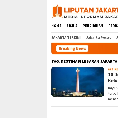
Skip
to
content
HOME
BISNIS
PENDIDIKAN
PERI
JAKARTA TERKINI
Jakarta Pusat
Breaking News
TAG:
DESTINASI LEBARAN JAKARTA
ARTIKE
10 D
Kelu
Rayaka
terbai
menan