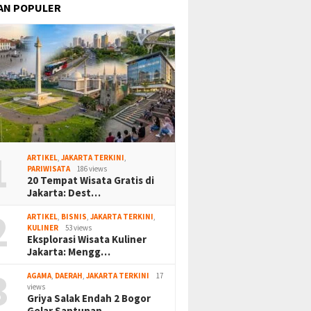
AN POPULER
1
ARTIKEL
,
JAKARTA TERKINI
,
PARIWISATA
186 views
20 Tempat Wisata Gratis di
Jakarta: Dest…
2
ARTIKEL
,
BISNIS
,
JAKARTA TERKINI
,
KULINER
53 views
Eksplorasi Wisata Kuliner
Jakarta: Mengg…
3
AGAMA
,
DAERAH
,
JAKARTA TERKINI
17
views
Griya Salak Endah 2 Bogor
Gelar Santunan…