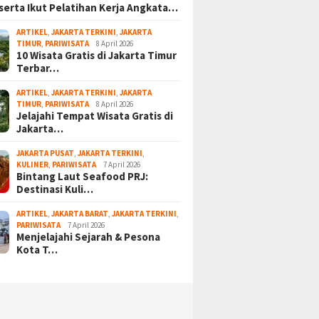
serta Ikut Pelatihan Kerja Angkata…
ARTIKEL
,
JAKARTA TERKINI
,
JAKARTA
TIMUR
,
PARIWISATA
8 April 2026
10 Wisata Gratis di Jakarta Timur
Terbar…
ARTIKEL
,
JAKARTA TERKINI
,
JAKARTA
TIMUR
,
PARIWISATA
8 April 2026
Jelajahi Tempat Wisata Gratis di
Jakarta…
JAKARTA PUSAT
,
JAKARTA TERKINI
,
KULINER
,
PARIWISATA
7 April 2026
Bintang Laut Seafood PRJ:
Destinasi Kuli…
ARTIKEL
,
JAKARTA BARAT
,
JAKARTA TERKINI
,
PARIWISATA
7 April 2026
Menjelajahi Sejarah & Pesona
Kota T…