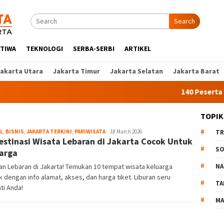
Search
STIWA
TEKNOLOGI
SERBA-SERBI
ARTIKEL
Jakarta Utara
Jakarta Timur
Jakarta Selatan
Jakarta Barat
140 Peserta Ikut 
TOPIK
L
,
BISNIS
,
JAKARTA TERKINI
,
PARIWISATA
Liputan
18 March 2026
TR
estinasi Wisata Lebaran di Jakarta Cocok Untuk
Jakarta
SO
arga
n Lebaran di Jakarta! Temukan 10 tempat wisata keluarga
NA
k dengan info alamat, akses, dan harga tiket. Liburan seru
TA
ti Anda!
MA