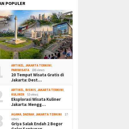
AN POPULER
1
ARTIKEL
,
JAKARTA TERKINI
,
PARIWISATA
186 views
20 Tempat Wisata Gratis di
Jakarta: Dest…
2
ARTIKEL
,
BISNIS
,
JAKARTA TERKINI
,
KULINER
53 views
Eksplorasi Wisata Kuliner
Jakarta: Mengg…
3
AGAMA
,
DAERAH
,
JAKARTA TERKINI
17
views
Griya Salak Endah 2 Bogor
Gelar Santunan…