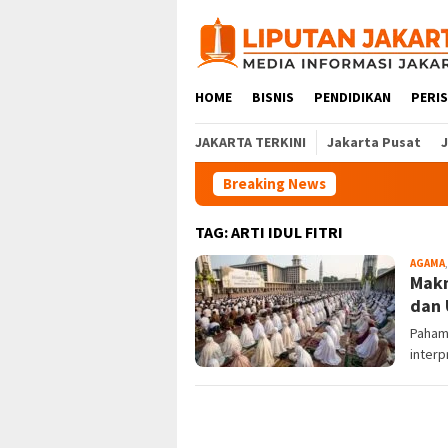
Skip
to
content
HOME
BISNIS
PENDIDIKAN
PERI
JAKARTA TERKINI
Jakarta Pusat
Breaking News
TAG:
ARTI IDUL FITRI
AGAMA
Makn
dan
Pahami
interp