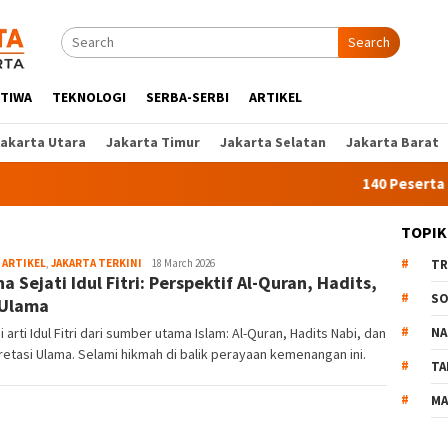
Search
STIWA
TEKNOLOGI
SERBA-SERBI
ARTIKEL
Jakarta Utara
Jakarta Timur
Jakarta Selatan
Jakarta Barat
140 Peserta Ikut 
TOPIK
,
ARTIKEL
,
JAKARTA TERKINI
Liputan
18 March 2026
TR
a Sejati Idul Fitri: Perspektif Al-Quran, Hadits,
Jakarta
SO
 Ulama
 arti Idul Fitri dari sumber utama Islam: Al-Quran, Hadits Nabi, dan
NA
retasi Ulama. Selami hikmah di balik perayaan kemenangan ini.
TA
MA