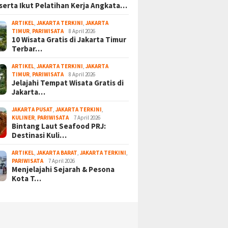
serta Ikut Pelatihan Kerja Angkata…
ARTIKEL
,
JAKARTA TERKINI
,
JAKARTA
TIMUR
,
PARIWISATA
8 April 2026
10 Wisata Gratis di Jakarta Timur
Terbar…
ARTIKEL
,
JAKARTA TERKINI
,
JAKARTA
TIMUR
,
PARIWISATA
8 April 2026
Jelajahi Tempat Wisata Gratis di
Jakarta…
JAKARTA PUSAT
,
JAKARTA TERKINI
,
KULINER
,
PARIWISATA
7 April 2026
Bintang Laut Seafood PRJ:
Destinasi Kuli…
ARTIKEL
,
JAKARTA BARAT
,
JAKARTA TERKINI
,
PARIWISATA
7 April 2026
Menjelajahi Sejarah & Pesona
Kota T…